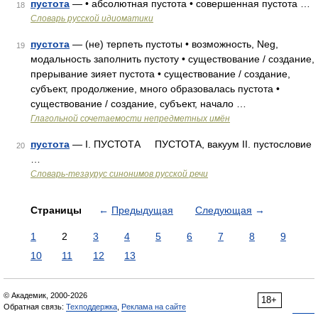
пустота
— • абсолютная пустота • совершенная пустота …
18
Словарь русской идиоматики
пустота
— (не) терпеть пустоты • возможность, Neg,
19
модальность заполнить пустоту • существование / создание,
прерывание зияет пустота • существование / создание,
субъект, продолжение, много образовалась пустота •
существование / создание, субъект, начало …
Глагольной сочетаемости непредметных имён
пустота
— I. ПУСТОТА ПУСТОТА, вакуум II. пустословие
20
…
Словарь-тезаурус синонимов русской речи
Страницы
←
Предыдущая
Следующая
→
1
2
3
4
5
6
7
8
9
10
11
12
13
© Академик, 2000-2026
18+
Обратная связь:
Техподдержка
,
Реклама на сайте