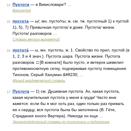
Пустота
— в Викисловаре? …
14
Википедия
пустота
— ы/; мн. пусто/ты; ж. см. тж. пустотный 1) к пустой
15
1), 5), 7) Привычная пустота/ в доме. Пустота/ жизни.
Пустота/ разговоров …
Словарь многих выражений
пустота́
— ы, мн. пустоты, ж. 1. Свойство по прил. пустой (в
16
1, 2, 3 и 4 знач.). Пустота шара. Пустота жизни. Пустота
разговоров. □ [В комнате] было пусто, и ветерок шевелил
противомоскитную сетку, подчеркивая пустоту помещения.
Тихонов, Серый Хануман.&#8230; …
Малый академический словарь
Пустота
— 1) см. Душевная пустота. Ах, какая пустота,
17
какая мучительная пустота у меня в груди! Часто мне
кажется: если бы я мог хоть раз, один только раз прижать
ее к сердцу, вся пустота была бы заполнена (В. Гёте,
Страдания юного Вертера). Никогда он еще …
Энциклопедический словарь по психологии и педагогике